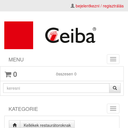
bejelentkezni / regisztrálás
MENU
Toggle
navigati
0
összesen
0
KATEGORIE
Toggle
navigati
Kellékek restaurátoroknak