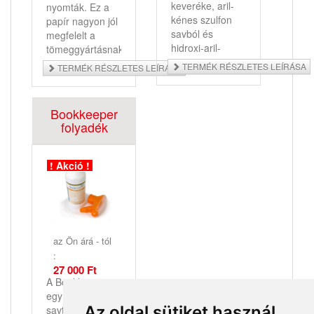
keveréke, aril-
nyomták. Ez a
kénes szulfon
papír nagyon jól
savból és
megfelelt a
hidroxi-aril-
tömeggyártásnak.
szulfonból,
TERMÉK RÉSZLETES LEÍRÁSA
TERMÉK RÉSZLETES LEÍRÁSA
nitrogénes
kondenzációs
termékből
Bookkeeper
valamint
folyadék
magnézium
hidroxid és
metil-hidroxi-etil
! Akció !
cellulózból áll.
az Ön árá - tól
:
27 000 Ft
A Bookkeeper
egy olyan
Az oldal sütiket használ
savtalantalanító