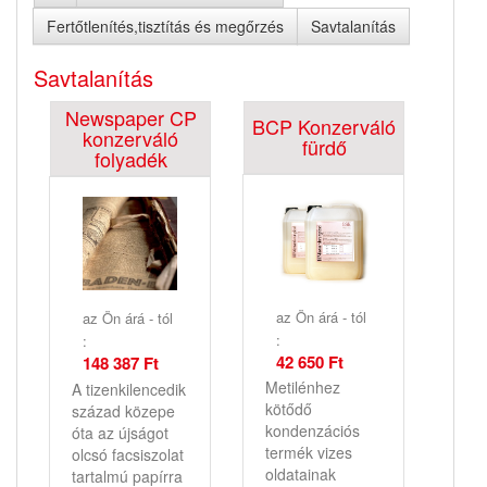
Fertőtlenítés,tisztítás és megőrzés
Savtalanítás
Savtalanítás
Newspaper CP
BCP Konzerváló
konzerváló
fürdő
folyadék
az Ön árá - tól
az Ön árá - tól
:
:
42 650 Ft
148 387 Ft
Metilénhez
A tizenkilencedik
kötődő
század közepe
kondenzációs
óta az újságot
termék vizes
olcsó facsiszolat
oldatainak
tartalmú papírra