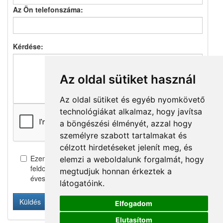
Az Ön telefonszáma:
Kérdése:
Az oldal sütiket használ
Az oldal sütiket és egyéb nyomkövető
technológiákat alkalmaz, hogy javítsa
a böngészési élményét, azzal hogy
személyre szabott tartalmakat és
célzott hirdetéseket jelenít meg, és
Ezennel beleegyezem személyes adataim
elemzi a weboldalunk forgalmát, hogy
feldolgozásába, és megerősítem, hogy elmúltam 18
megtudjuk honnan érkeztek a
éves -
teljes szöveg itt
látogatóink.
Elfogadom
Elutasítom