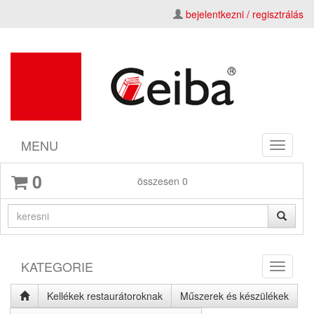
bejelentkezni / regisztrálás
MENU
Toggle
navigati
0
összesen
0
KATEGORIE
Toggle
navigati
Kellékek restaurátoroknak
Műszerek és készülékek