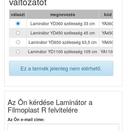
változatot
választ
megnevezés
kód
hmotn
Laminátor YD360 szélesség 33 cm
YA360
Laminátor YD450 szélesség 45 cm
YA450
Laminátor YD650 szélesség 63,5 cm
YA650
Laminátor YD1100 szélesség 105 cm
YA1100
Ez a termék jelenleg nem elérhető.
Az Ön kérdése Laminátor a
Filmoplast R felvitelére
Az Ön e-mail címe: